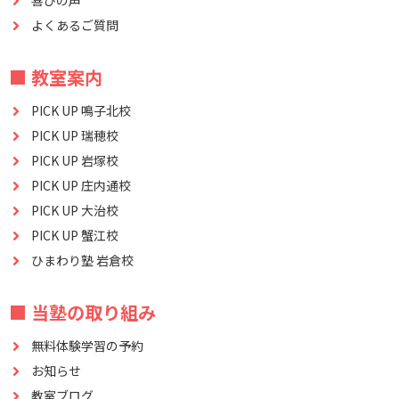
喜びの声
よくあるご質問
■ 教室案内
PICK UP 鳴子北校
PICK UP 瑞穂校
PICK UP 岩塚校
PICK UP 庄内通校
PICK UP 大治校
PICK UP 蟹江校
ひまわり塾 岩倉校
■ 当塾の取り組み
無料体験学習の予約
お知らせ
教室ブログ