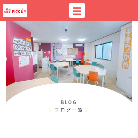
内
容
を
ス
キ
ッ
プ
BLOG
\
ブ
ログ
一
覧
/