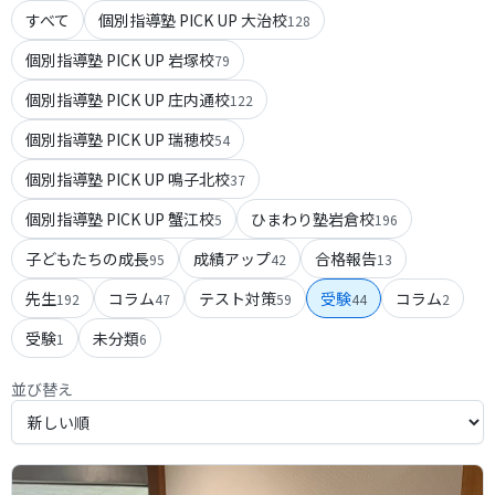
すべて
個別指導塾 PICK UP 大治校
128
個別指導塾 PICK UP 岩塚校
79
個別指導塾 PICK UP 庄内通校
122
個別指導塾 PICK UP 瑞穂校
54
個別指導塾 PICK UP 鳴子北校
37
個別指導塾 PICK UP 蟹江校
ひまわり塾岩倉校
5
196
子どもたちの成長
成績アップ
合格報告
95
42
13
先生
コラム
テスト対策
受験
コラム
192
47
59
44
2
受験
未分類
1
6
並び替え