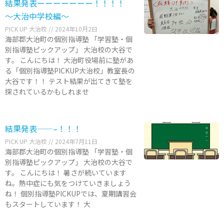
結果発表ーーーーーーー！！！！
～大治中学校編～
PICK UP 大治校
2024年10月2日
海部郡大治町の個別指導塾 「学習塾・個
別指導塾ピックアップ」 大治校の大谷で
す。 こんにちは！ 大治町役場前に塾があ
る「個別指導塾PICKUP大治校」教室長の
大谷です！！ テスト結果が出てきて塾を
探されているかもしれませ
結果発表——–！！！
PICK UP 大治校
2024年7月11日
海部郡大治町の個別指導塾 「学習塾・個
別指導塾ピックアップ」 大治校の大谷で
す。 こんにちは！ 暑さが続いています
ね。熱中症にも気をつけていきましょう
ね！ 個別指導塾PICKUPでは、夏期講習会
もスタートしています！ 大