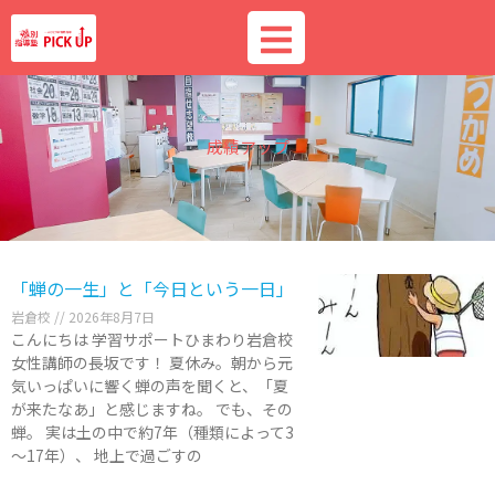
内
容
を
ス
キ
ッ
成績アップ
プ
「蝉の一生」と「今日という一日」
岩倉校
2026年8月7日
こんにちは 学習サポートひまわり岩倉校
女性講師の長坂です！ 夏休み。朝から元
気いっぱいに響く蝉の声を聞くと、「夏
が来たなあ」と感じますね。 でも、その
蝉。 実は土の中で約7年（種類によって3
～17年）、 地上で過ごすの