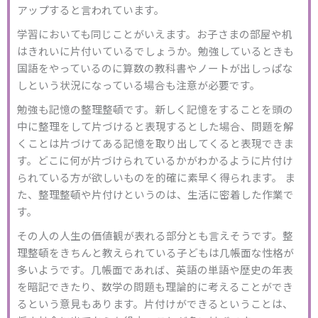
アップすると言われています。
学習においても同じことがいえます。お子さまの部屋や机
はきれいに片付いているでしょうか。勉強しているときも
国語をやっているのに算数の教科書やノートが出しっぱな
しという状況になっている場合も注意が必要です。
勉強も記憶の整理整頓です。新しく記憶をすることを頭の
中に整理をして片づけると表現するとした場合、問題を解
くことは片づけてある記憶を取り出してくると表現できま
す。どこに何が片づけられているかがわかるように片付け
られている方が欲しいものを的確に素早く得られます。 ま
た、整理整頓や片付けというのは、生活に密着した作業で
す。
その人の人生の価値観が表れる部分とも言えそうです。整
理整頓をきちんと教えられている子どもは几帳面な性格が
多いようです。几帳面であれば、英語の単語や歴史の年表
を暗記できたり、数学の問題も理論的に考えることができ
るという意見もあります。片付けができるということは、