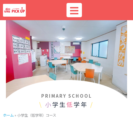
内
容
を
ス
キ
ッ
プ
PRIMARY SCHOOL
\
小
学生
低
学年
/
ホーム
»
小学生（低学年）コース