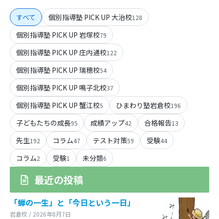
すべて
個別指導塾 PICK UP 大治校
128
個別指導塾 PICK UP 岩塚校
79
個別指導塾 PICK UP 庄内通校
122
個別指導塾 PICK UP 瑞穂校
54
個別指導塾 PICK UP 鳴子北校
37
個別指導塾 PICK UP 蟹江校
ひまわり塾岩倉校
5
196
子どもたちの成長
成績アップ
合格報告
95
42
13
先生
コラム
テスト対策
受験
192
47
59
44
コラム
受験
未分類
2
1
6
最近の投稿
「蝉の一生」と「今日という一日」
岩倉校 / 2026年8月7日