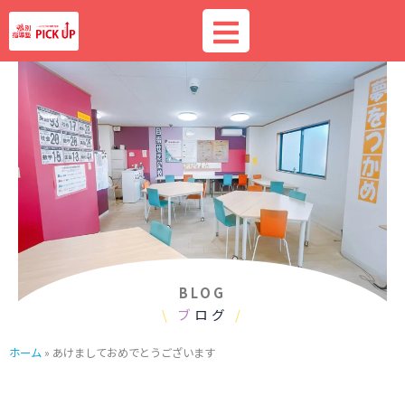
内
容
を
ス
キ
ッ
プ
BLOG
\
ブ
ログ
/
ホーム
»
あけましておめでとうございます