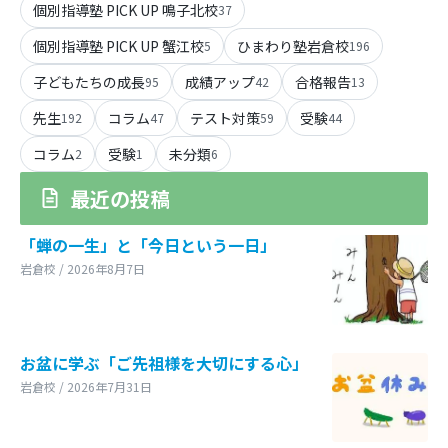
個別指導塾 PICK UP 鳴子北校
37
個別指導塾 PICK UP 蟹江校
ひまわり塾岩倉校
5
196
子どもたちの成長
成績アップ
合格報告
95
42
13
先生
コラム
テスト対策
受験
192
47
59
44
コラム
受験
未分類
2
1
6
最近の投稿
「蝉の一生」と「今日という一日」
岩倉校 / 2026年8月7日
お盆に学ぶ「ご先祖様を大切にする心」
岩倉校 / 2026年7月31日