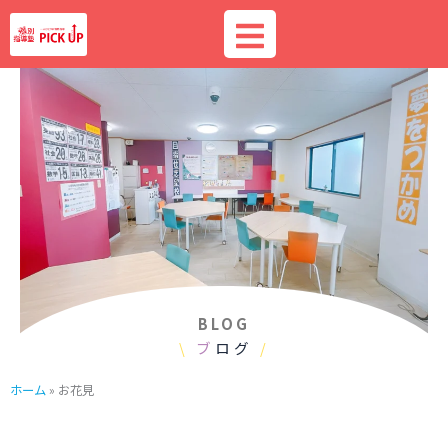
内
容
を
ス
キ
ッ
プ
BLOG
\
ブ
ログ
/
ホーム
»
お花見