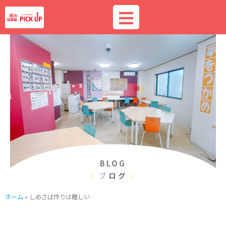
内
容
を
ス
キ
ッ
プ
BLOG
\
ブ
ログ
/
ホーム
»
しめさば作りは難しい