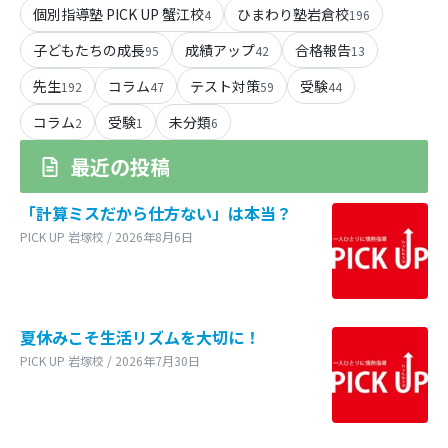
個別指導塾 PICK UP 蟹江校
ひまわり塾岩倉校
4
196
子どもたちの成長
成績アップ
合格報告
95
42
13
先生
コラム
テスト対策
受験
192
47
59
44
コラム
受験
未分類
2
1
6
最近の投稿
「計算ミスだから仕方ない」は本当？
PICK UP 岩塚校 / 2026年8月6日
夏休みこそ生活リズムを大切に！
PICK UP 岩塚校 / 2026年7月30日