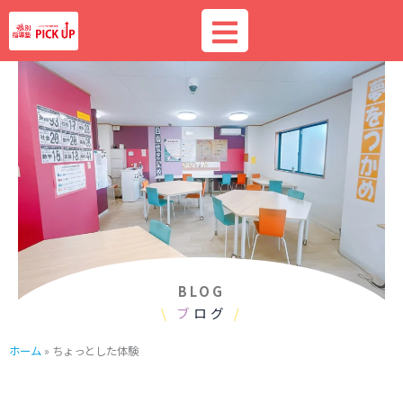
内
容
を
ス
キ
ッ
プ
BLOG
\
ブ
ログ
/
ホーム
»
ちょっとした体験