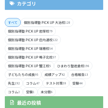
カテゴリ
すべて
個別指導塾 PICK UP 大治校
128
個別指導塾 PICK UP 岩塚校
79
個別指導塾 PICK UP 庄内通校
122
個別指導塾 PICK UP 瑞穂校
54
個別指導塾 PICK UP 鳴子北校
37
個別指導塾 PICK UP 蟹江校
ひまわり塾岩倉校
5
196
子どもたちの成長
成績アップ
合格報告
95
42
13
先生
コラム
テスト対策
受験
192
47
59
44
コラム
受験
未分類
2
1
6
最近の投稿