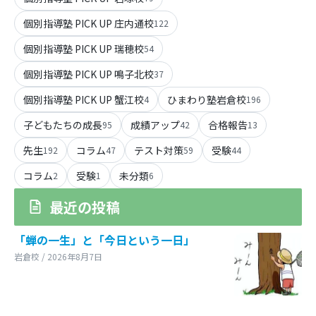
個別指導塾 PICK UP 庄内通校
122
個別指導塾 PICK UP 瑞穂校
54
個別指導塾 PICK UP 鳴子北校
37
個別指導塾 PICK UP 蟹江校
ひまわり塾岩倉校
4
196
子どもたちの成長
成績アップ
合格報告
95
42
13
先生
コラム
テスト対策
受験
192
47
59
44
コラム
受験
未分類
2
1
6
最近の投稿
「蝉の一生」と「今日という一日」
岩倉校 / 2026年8月7日