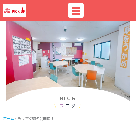
内
容
を
ス
キ
ッ
プ
BLOG
\
ブ
ログ
/
ホーム
»
もうすぐ勉強会開催！