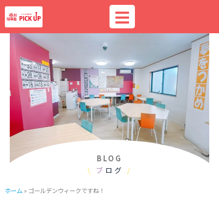
内
容
を
ス
キ
ッ
プ
BLOG
\
ブ
ログ
/
ホーム
»
ゴールデンウィークですね！