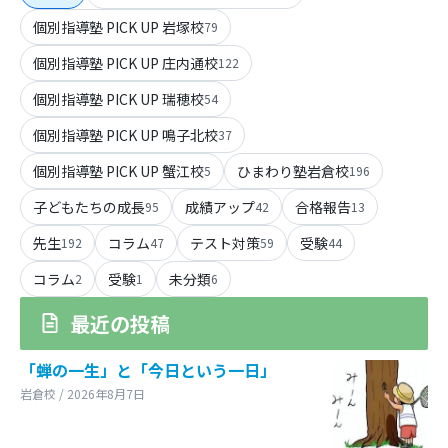
個別指導塾 PICK UP 岩塚校
79
個別指導塾 PICK UP 庄内通校
122
個別指導塾 PICK UP 瑞穂校
54
個別指導塾 PICK UP 鳴子北校
37
個別指導塾 PICK UP 蟹江校
ひまわり塾岩倉校
5
196
子どもたちの成長
成績アップ
合格報告
95
42
13
先生
コラム
テスト対策
受験
192
47
59
44
コラム
受験
未分類
2
1
6
最近の投稿
「蝉の一生」と「今日という一日」
岩倉校 / 2026年8月7日