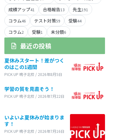
成績アップ
合格報告
先生
41
13
191
コラム
テスト対策
受験
46
59
44
コラム
受験
未分類
2
1
6
最近の投稿
夏休みスタート！差がつく
のはこの1週間
PICK UP 鳴子北校 / 2026年8月5日
学習の質を見直そう！
PICK UP 鳴子北校 / 2026年7月22日
いよいよ夏休みが始まりま
す！
PICK UP 鳴子北校 / 2026年7月16日