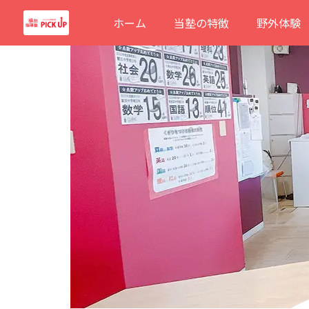
内
ホーム
当塾の特徴
野外体験
容
を
ス
キ
ッ
プ