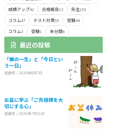
成績アップ
合格報告
先生
42
13
192
コラム
テスト対策
受験
47
59
44
コラム
受験
未分類
2
1
6
最近の投稿
「蝉の一生」と「今日とい
う一日」
岩倉校 / 2026年8月7日
お盆に学ぶ「ご先祖様を大
切にする心」
岩倉校 / 2026年7月31日