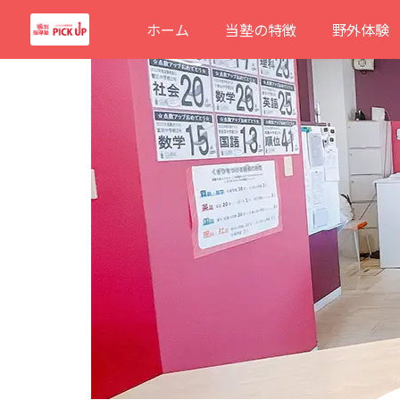
内
ホーム
当塾の特徴
野外体験
容
を
ス
キ
ッ
プ