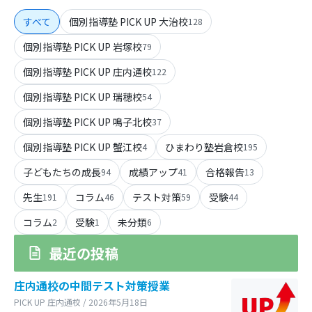
すべて
個別指導塾 PICK UP 大治校
128
個別指導塾 PICK UP 岩塚校
79
個別指導塾 PICK UP 庄内通校
122
個別指導塾 PICK UP 瑞穂校
54
個別指導塾 PICK UP 鳴子北校
37
個別指導塾 PICK UP 蟹江校
ひまわり塾岩倉校
4
195
子どもたちの成長
成績アップ
合格報告
94
41
13
先生
コラム
テスト対策
受験
191
46
59
44
コラム
受験
未分類
2
1
6
最近の投稿
庄内通校の中間テスト対策授業
PICK UP 庄内通校 / 2026年5月18日