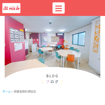
内
容
を
ス
キ
ッ
プ
BLOG
\
ブ
ログ
/
ホーム
»
保護者個別懇談会