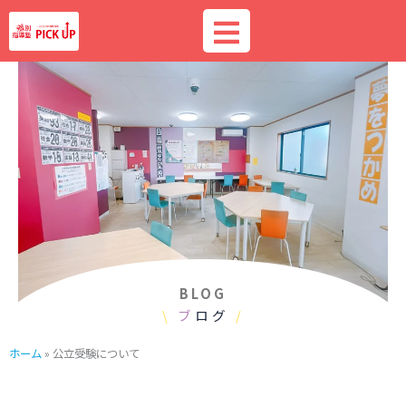
内
容
を
ス
キ
ッ
プ
BLOG
\
ブ
ログ
/
ホーム
»
公立受験について