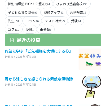
個別指導塾 PICK UP 蟹江校
ひまわり塾岩倉校
4
195
子どもたちの成長
成績アップ
合格報告
93
41
13
先生
コラム
テスト対策
受験
191
46
59
44
コラム
受験
未分類
2
1
6
最近の投稿
お盆に学ぶ「ご先祖様を大切にする心」
岩倉校 / 2026年7月31日
耳から涼しさを感じられる素敵な風物詩
岩倉校 / 2026年7月24日