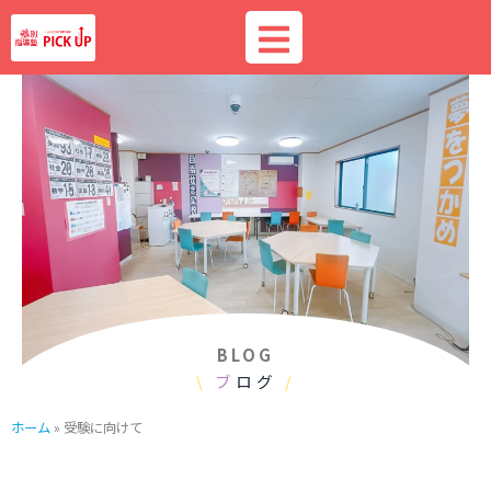
内
容
を
ス
キ
ッ
プ
BLOG
\
ブ
ログ
/
ホーム
»
受験に向けて