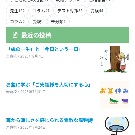
先生
コラム
テスト対策
受験
192
47
59
44
コラム
受験
未分類
2
1
6
最近の投稿
「蝉の一生」と「今日という一日」
岩倉校 / 2026年8月7日
お盆に学ぶ「ご先祖様を大切にする心」
岩倉校 / 2026年7月31日
耳から涼しさを感じられる素敵な風物詩
岩倉校 / 2026年7月24日