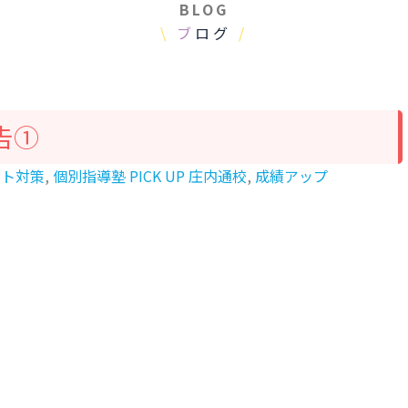
BLOG
\
ブ
ログ
/
告①
スト対策
,
個別指導塾 PICK UP 庄内通校
,
成績アップ