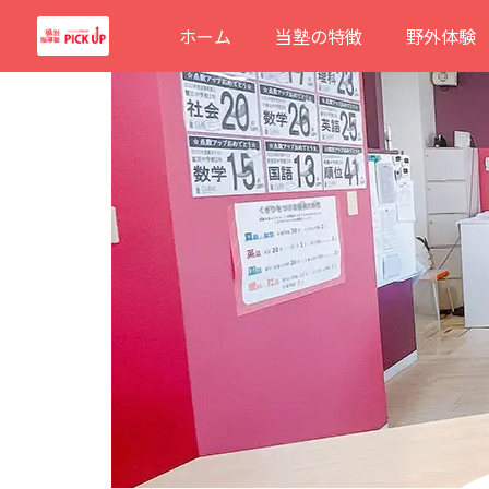
内
ホーム
当塾の特徴
野外体験
容
を
ス
キ
ッ
プ