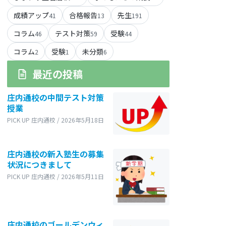
成績アップ
合格報告
先生
41
13
191
コラム
テスト対策
受験
46
59
44
コラム
受験
未分類
2
1
6
最近の投稿
庄内通校の中間テスト対策
授業
PICK UP 庄内通校 / 2026年5月18日
庄内通校の新入塾生の募集
状況につきまして
PICK UP 庄内通校 / 2026年5月11日
庄内通校のゴールデンウィ