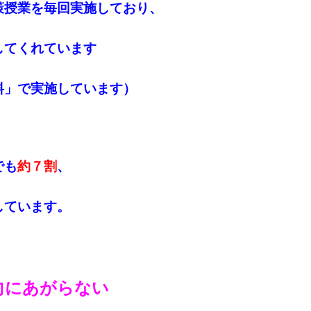
策授業を毎回実施しており、
してくれています
料」で実施しています）
でも
約７割
、
しています
。
向にあがらない