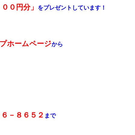
５００円分」
をプレゼントしています！
プホームページ
から
５６－８６５２
まで