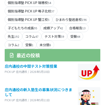
個別指導塾 PICK UP 瑞穂校
54
個別指導塾 PICK UP 鳴子北校
37
個別指導塾 PICK UP 蟹江校
ひまわり塾岩倉校
5
196
子どもたちの成長
成績アップ
合格報告
95
42
13
先生
コラム
テスト対策
受験
192
47
59
44
コラム
受験
未分類
2
1
6
最近の投稿
庄内通校の中間テスト対策授業
PICK UP 庄内通校 / 2026年5月18日
庄内通校の新入塾生の募集状況につきま
して
PICK UP 庄内通校 / 2026年5月11日