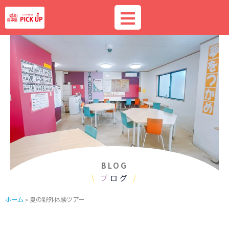
内
容
を
ス
キ
ッ
プ
BLOG
\
ブ
ログ
/
ホーム
»
夏の野外体験ツアー