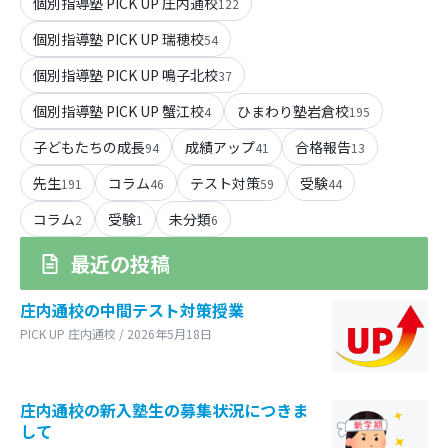
個別指導塾 PICK UP 庄内通校
122
個別指導塾 PICK UP 瑞穂校
54
個別指導塾 PICK UP 鳴子北校
37
個別指導塾 PICK UP 蟹江校
ひまわり塾岩倉校
4
195
子どもたちの成長
成績アップ
合格報告
94
41
13
先生
コラム
テスト対策
受験
191
46
59
44
コラム
受験
未分類
2
1
6
最近の投稿
庄内通校の中間テスト対策授業
PICK UP 庄内通校 / 2026年5月18日
庄内通校の新入塾生の募集状況につきま
して