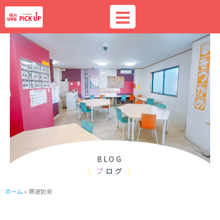
内
容
を
ス
キ
ッ
プ
BLOG
\
ブ
ログ
/
ホーム
»
寒波到来