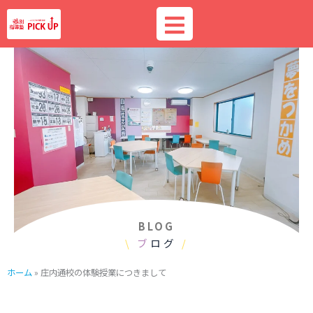
内
容
を
ス
キ
ッ
プ
BLOG
\
ブ
ログ
/
ホーム
»
庄内通校の体験授業につきまして