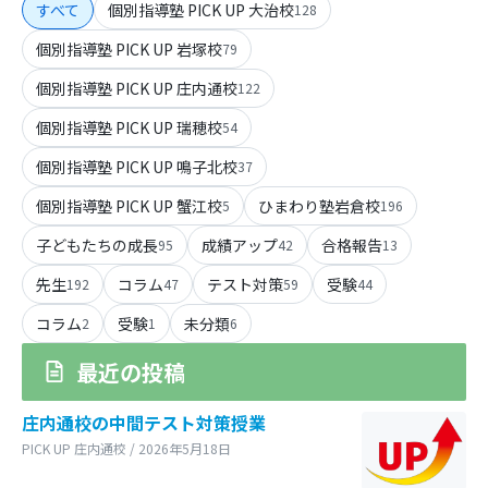
すべて
個別指導塾 PICK UP 大治校
128
個別指導塾 PICK UP 岩塚校
79
個別指導塾 PICK UP 庄内通校
122
個別指導塾 PICK UP 瑞穂校
54
個別指導塾 PICK UP 鳴子北校
37
個別指導塾 PICK UP 蟹江校
ひまわり塾岩倉校
5
196
子どもたちの成長
成績アップ
合格報告
95
42
13
先生
コラム
テスト対策
受験
192
47
59
44
コラム
受験
未分類
2
1
6
最近の投稿
庄内通校の中間テスト対策授業
PICK UP 庄内通校 / 2026年5月18日