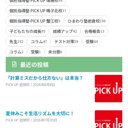
個別指導塾 PICK UP 瑞穂校
54
個別指導塾 PICK UP 鳴子北校
37
個別指導塾 PICK UP 蟹江校
ひまわり塾岩倉校
5
196
子どもたちの成長
成績アップ
合格報告
95
42
13
先生
コラム
テスト対策
受験
192
47
59
44
コラム
受験
未分類
2
1
6
最近の投稿
「計算ミスだから仕方ない」は本当？
PICK UP 岩塚校 / 2026年8月6日
夏休みこそ生活リズムを大切に！
PICK UP 岩塚校 / 2026年7月30日