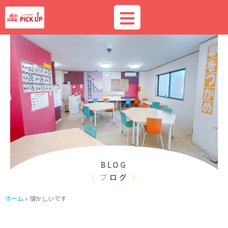
内
容
を
ス
キ
ッ
プ
BLOG
\
ブ
ログ
/
ホーム
»
懐かしいです