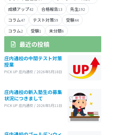
成績アップ
合格報告
先生
42
13
192
コラム
テスト対策
受験
47
59
44
コラム
受験
未分類
2
1
6
最近の投稿
庄内通校の中間テスト対策
授業
PICK UP 庄内通校 / 2026年5月18日
庄内通校の新入塾生の募集
状況につきまして
PICK UP 庄内通校 / 2026年5月11日
庄内通校のゴールデンウィ