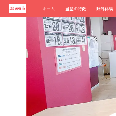
内
ホーム
当塾の特徴
野外体験
容
を
ス
キ
ッ
プ