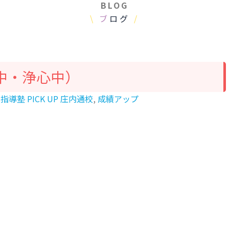
BLOG
\
ブ
ログ
/
中・浄心中）
指導塾 PICK UP 庄内通校
,
成績アップ