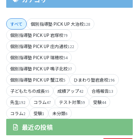
すべて
個別指導塾 PICK UP 大治校
128
個別指導塾 PICK UP 岩塚校
79
個別指導塾 PICK UP 庄内通校
122
個別指導塾 PICK UP 瑞穂校
54
個別指導塾 PICK UP 鳴子北校
37
個別指導塾 PICK UP 蟹江校
ひまわり塾岩倉校
5
196
子どもたちの成長
成績アップ
合格報告
95
42
13
先生
コラム
テスト対策
受験
192
47
59
44
コラム
受験
未分類
2
1
6
最近の投稿