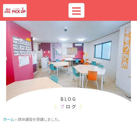
内
容
を
ス
キ
ッ
プ
BLOG
\
ブ
ログ
/
ホーム
»
救命講習を受講しました。