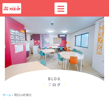
内
容
を
ス
キ
ッ
プ
BLOG
\
ブ
ログ
/
ホーム
»
明日は終業式