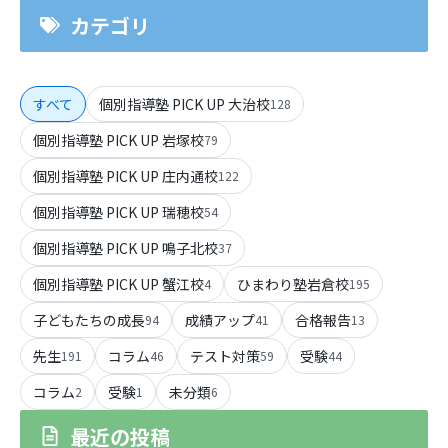
カテゴリ
すべて
個別指導塾 PICK UP 大治校
128
個別指導塾 PICK UP 岩塚校
79
個別指導塾 PICK UP 庄内通校
122
個別指導塾 PICK UP 瑞穂校
54
個別指導塾 PICK UP 鳴子北校
37
個別指導塾 PICK UP 蟹江校
ひまわり塾岩倉校
4
195
子どもたちの成長
成績アップ
合格報告
94
41
13
先生
コラム
テスト対策
受験
191
46
59
44
コラム
受験
未分類
2
1
6
最近の投稿