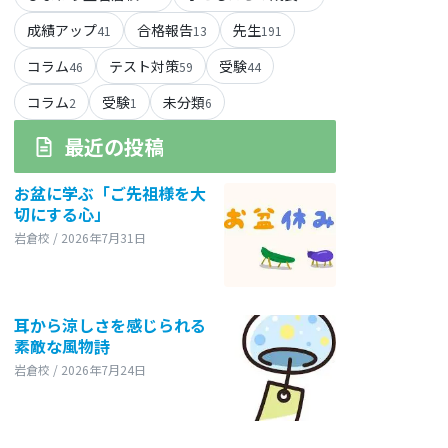
成績アップ
合格報告
先生
41
13
191
コラム
テスト対策
受験
46
59
44
コラム
受験
未分類
2
1
6
最近の投稿
お盆に学ぶ「ご先祖様を大
切にする心」
岩倉校 / 2026年7月31日
耳から涼しさを感じられる
素敵な風物詩
岩倉校 / 2026年7月24日