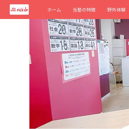
内
ホーム
当塾の特徴
野外体験
容
を
ス
キ
ッ
プ