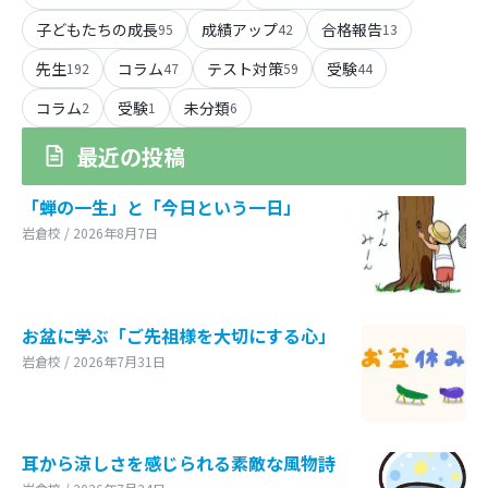
子どもたちの成長
成績アップ
合格報告
95
42
13
先生
コラム
テスト対策
受験
192
47
59
44
コラム
受験
未分類
2
1
6
最近の投稿
「蝉の一生」と「今日という一日」
岩倉校 / 2026年8月7日
お盆に学ぶ「ご先祖様を大切にする心」
岩倉校 / 2026年7月31日
耳から涼しさを感じられる素敵な風物詩