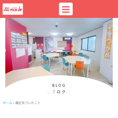
内
容
を
ス
キ
ッ
プ
BLOG
\
ブ
ログ
/
ホーム
»
最近気づいたこと