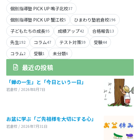
個別指導塾 PICK UP 鳴子北校
37
個別指導塾 PICK UP 蟹江校
ひまわり塾岩倉校
5
196
子どもたちの成長
成績アップ
合格報告
95
42
13
先生
コラム
テスト対策
受験
192
47
59
44
コラム
受験
未分類
2
1
6
最近の投稿
「蝉の一生」と「今日という一日」
岩倉校 / 2026年8月7日
お盆に学ぶ「ご先祖様を大切にする心」
岩倉校 / 2026年7月31日