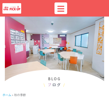
内
容
を
ス
キ
ッ
プ
BLOG
\
ブ
ログ
/
ホーム
»
秋の季節