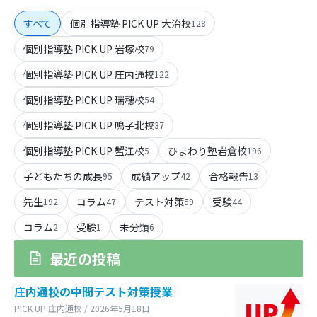
すべて
個別指導塾 PICK UP 大治校
128
個別指導塾 PICK UP 岩塚校
79
個別指導塾 PICK UP 庄内通校
122
個別指導塾 PICK UP 瑞穂校
54
個別指導塾 PICK UP 鳴子北校
37
個別指導塾 PICK UP 蟹江校
ひまわり塾岩倉校
5
196
子どもたちの成長
成績アップ
合格報告
95
42
13
先生
コラム
テスト対策
受験
192
47
59
44
コラム
受験
未分類
2
1
6
最近の投稿
庄内通校の中間テスト対策授業
PICK UP 庄内通校 / 2026年5月18日