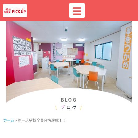
内
容
を
ス
キ
ッ
プ
BLOG
\
ブ
ログ
/
ホーム
»
第一志望校全員合格達成！！