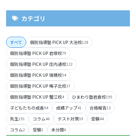
カテゴリ
すべて
個別指導塾 PICK UP 大治校
128
個別指導塾 PICK UP 岩塚校
79
個別指導塾 PICK UP 庄内通校
122
個別指導塾 PICK UP 瑞穂校
54
個別指導塾 PICK UP 鳴子北校
37
個別指導塾 PICK UP 蟹江校
ひまわり塾岩倉校
4
195
子どもたちの成長
成績アップ
合格報告
94
41
13
先生
コラム
テスト対策
受験
191
46
59
44
コラム
受験
未分類
2
1
6