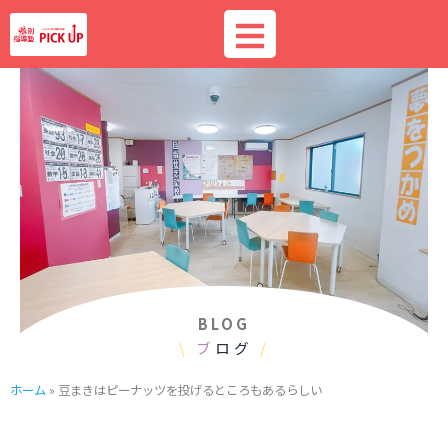
内
容
を
ス
キ
ッ
プ
BLOG
\
ブ
ログ
/
ホーム
»
豆まきはピーナッツを投げるところもあるらしい