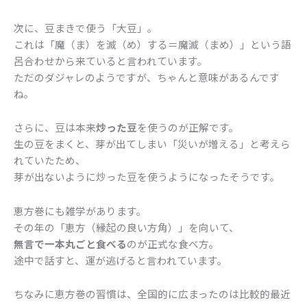
次に、豆まきで使う「大豆」。
これは「魔（ま）を滅（め）する＝魔滅（まめ）」という語
呂合わせから来ていると言われています。
ただのダジャレのようですが、ちゃんと意味があるんです
ね。
さらに、豆は本来
炒った豆
を使うのが正解です。
生の豆をまくと、芽が出てしまい「災いが増える」と考えら
れていたため、
芽が出ないように炒った豆を使うようになったそうです。
恵方巻にも雑学があります。
その年の「恵方（縁起の良い方角）」を向いて、
無言で一本丸ごと食べる
のが正式な食べ方。
途中で話すと、運が逃げると言われています。
ちなみに恵方巻の習慣は、全国的に広まったのは比較的最近