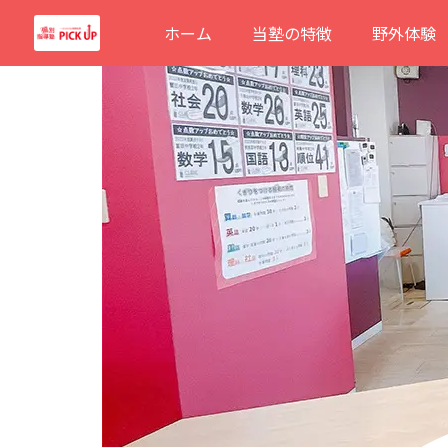
内
ホーム
当塾の特徴
野外体験
容
を
ス
キ
ッ
プ