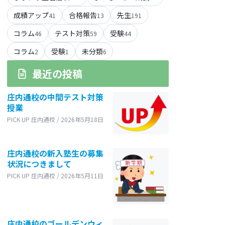
成績アップ
合格報告
先生
41
13
191
コラム
テスト対策
受験
46
59
44
コラム
受験
未分類
2
1
6
最近の投稿
庄内通校の中間テスト対策
授業
PICK UP 庄内通校 / 2026年5月18日
庄内通校の新入塾生の募集
状況につきまして
PICK UP 庄内通校 / 2026年5月11日
庄内通校のゴールデンウィ