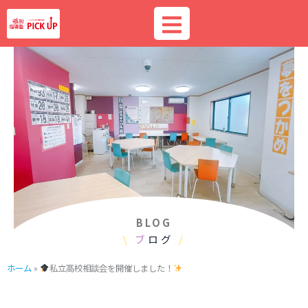
内
容
を
ス
キ
ッ
プ
BLOG
\
ブ
ログ
/
ホーム
»
私立高校相談会を開催しました！