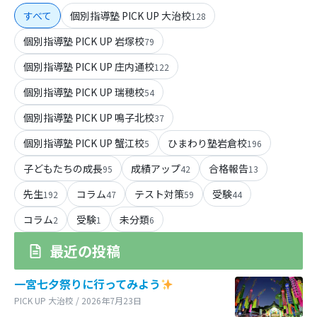
すべて
個別指導塾 PICK UP 大治校
128
個別指導塾 PICK UP 岩塚校
79
個別指導塾 PICK UP 庄内通校
122
個別指導塾 PICK UP 瑞穂校
54
個別指導塾 PICK UP 鳴子北校
37
個別指導塾 PICK UP 蟹江校
ひまわり塾岩倉校
5
196
子どもたちの成長
成績アップ
合格報告
95
42
13
先生
コラム
テスト対策
受験
192
47
59
44
コラム
受験
未分類
2
1
6
最近の投稿
一宮七夕祭りに行ってみよう
PICK UP 大治校 / 2026年7月23日