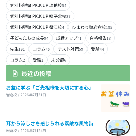
個別指導塾 PICK UP 瑞穂校
54
個別指導塾 PICK UP 鳴子北校
37
個別指導塾 PICK UP 蟹江校
ひまわり塾岩倉校
4
195
子どもたちの成長
成績アップ
合格報告
94
41
13
先生
コラム
テスト対策
受験
191
46
59
44
コラム
受験
未分類
2
1
6
最近の投稿
お盆に学ぶ「ご先祖様を大切にする心」
岩倉校 / 2026年7月31日
耳から涼しさを感じられる素敵な風物詩
岩倉校 / 2026年7月24日