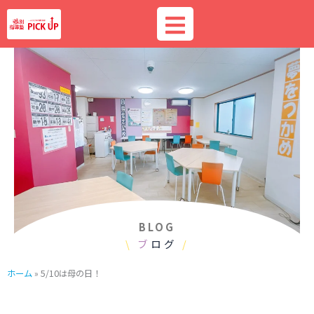
内
容
を
ス
キ
ッ
プ
BLOG
\
ブ
ログ
/
ホーム
»
5/10は母の日！