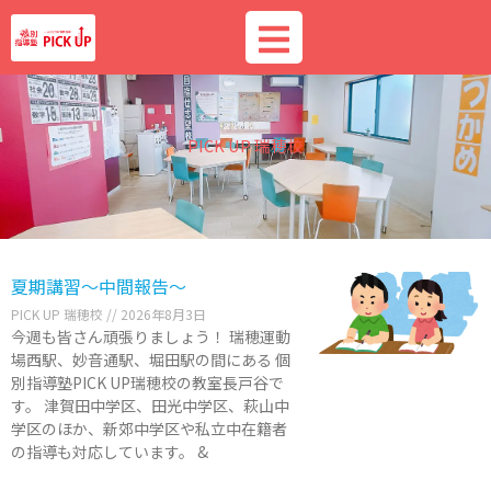
内
容
を
ス
キ
ッ
PICK UP 瑞穂校
プ
夏期講習～中間報告～
PICK UP 瑞穂校
2026年8月3日
今週も皆さん頑張りましょう！ 瑞穂運動
場西駅、妙音通駅、堀田駅の間にある 個
別指導塾PICK UP瑞穂校の教室長戸谷で
す。 津賀田中学区、田光中学区、萩山中
学区のほか、新郊中学区や私立中在籍者
の指導も対応しています。 &