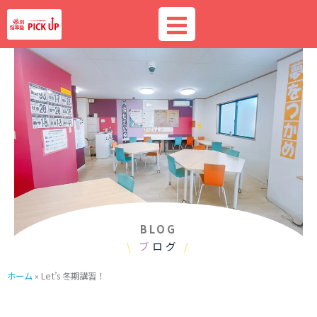
内
容
を
ス
キ
ッ
プ
BLOG
\
ブ
ログ
/
ホーム
»
Let’s 冬期講習！