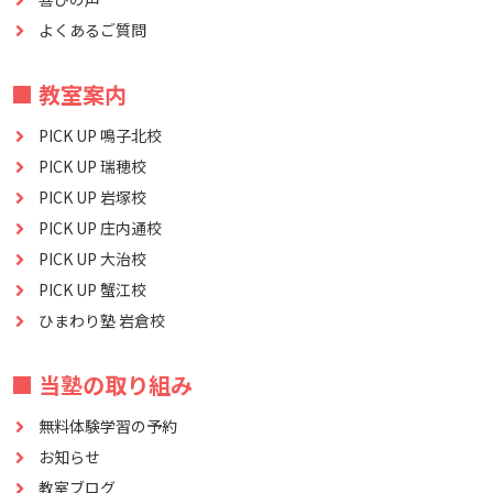
よくあるご質問
■ 教室案内
PICK UP 鳴子北校
PICK UP 瑞穂校
PICK UP 岩塚校
PICK UP 庄内通校
PICK UP 大治校
PICK UP 蟹江校
ひまわり塾 岩倉校
■ 当塾の取り組み
無料体験学習の予約
お知らせ
教室ブログ