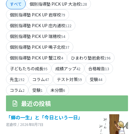
すべて
個別指導塾 PICK UP 大治校
128
個別指導塾 PICK UP 岩塚校
79
個別指導塾 PICK UP 庄内通校
122
個別指導塾 PICK UP 瑞穂校
54
個別指導塾 PICK UP 鳴子北校
37
個別指導塾 PICK UP 蟹江校
ひまわり塾岩倉校
4
196
子どもたちの成長
成績アップ
合格報告
95
42
13
先生
コラム
テスト対策
受験
192
47
59
44
コラム
受験
未分類
2
1
6
最近の投稿
「蝉の一生」と「今日という一日」
岩倉校 / 2026年8月7日