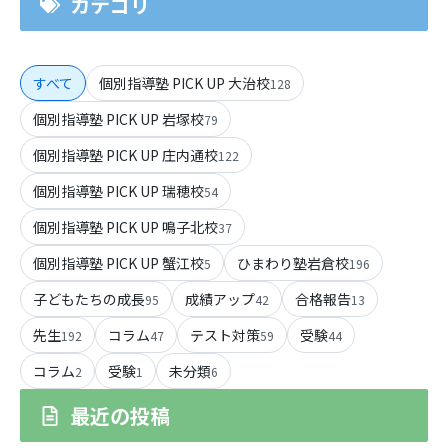
カテゴリ
すべて
個別指導塾 PICK UP 大治校
128
個別指導塾 PICK UP 岩塚校
79
個別指導塾 PICK UP 庄内通校
122
個別指導塾 PICK UP 瑞穂校
54
個別指導塾 PICK UP 鳴子北校
37
個別指導塾 PICK UP 蟹江校
ひまわり塾岩倉校
5
196
子どもたちの成長
成績アップ
合格報告
95
42
13
先生
コラム
テスト対策
受験
192
47
59
44
コラム
受験
未分類
2
1
6
最近の投稿