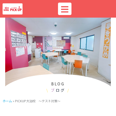
内
容
を
ス
キ
ッ
プ
BLOG
\
ブ
ログ
/
ホーム
»
PICKUP大治校 ～テスト対策～