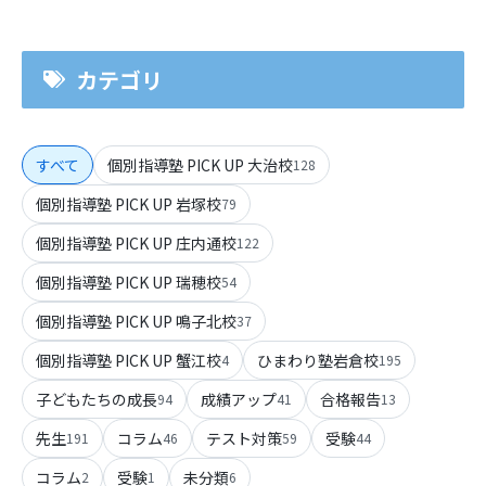
カテゴリ
すべて
個別指導塾 PICK UP 大治校
128
個別指導塾 PICK UP 岩塚校
79
個別指導塾 PICK UP 庄内通校
122
個別指導塾 PICK UP 瑞穂校
54
個別指導塾 PICK UP 鳴子北校
37
個別指導塾 PICK UP 蟹江校
ひまわり塾岩倉校
4
195
子どもたちの成長
成績アップ
合格報告
94
41
13
先生
コラム
テスト対策
受験
191
46
59
44
コラム
受験
未分類
2
1
6