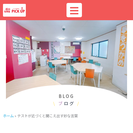
内
容
を
ス
キ
ッ
プ
BLOG
\
ブ
ログ
/
ホーム
»
テストが近づくと聞こえ出す妙な言葉