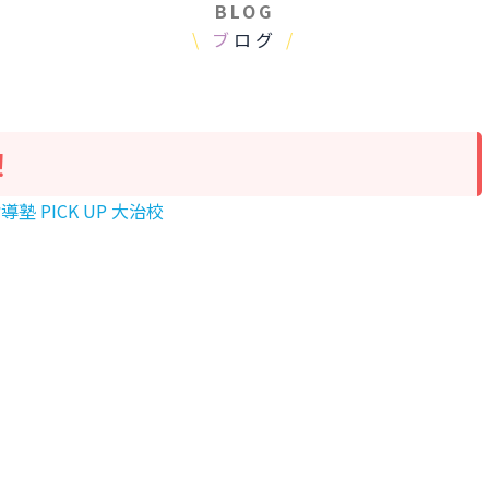
BLOG
\
ブ
ログ
/
！
塾 PICK UP 大治校