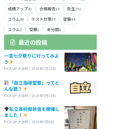
成績アップ
合格報告
先生
41
13
191
コラム
テスト対策
受験
46
59
44
コラム
受験
未分類
2
1
6
最近の投稿
一宮七夕祭りに行ってみよ
う
PICK UP 大治校 / 2026年7月23日
「自立指導型塾」ってど
んな塾？
PICK UP 大治校 / 2026年7月13日
私立高校相談会を開催し
ました！
PICK UP 大治校 / 2026年7月6日