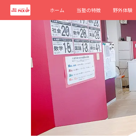
内
ホーム
当塾の特徴
野外体験
容
を
ス
キ
ッ
プ