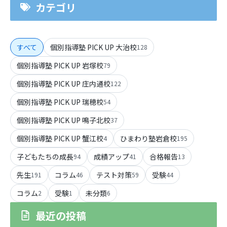
カテゴリ
すべて
個別指導塾 PICK UP 大治校
128
個別指導塾 PICK UP 岩塚校
79
個別指導塾 PICK UP 庄内通校
122
個別指導塾 PICK UP 瑞穂校
54
個別指導塾 PICK UP 鳴子北校
37
個別指導塾 PICK UP 蟹江校
ひまわり塾岩倉校
4
195
子どもたちの成長
成績アップ
合格報告
94
41
13
先生
コラム
テスト対策
受験
191
46
59
44
コラム
受験
未分類
2
1
6
最近の投稿