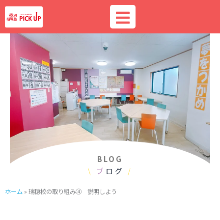
内
容
を
ス
キ
ッ
プ
BLOG
\
ブ
ログ
/
ホーム
»
瑞穂校の取り組み④ 説明しよう