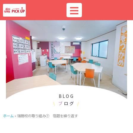
内
容
を
ス
キ
ッ
プ
BLOG
\
ブ
ログ
/
ホーム
»
瑞穂校の取り組み⑦ 宿題を繰り返す