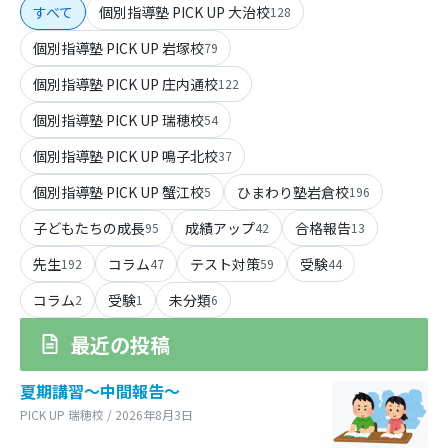
すべて
個別指導塾 PICK UP 大治校
128
個別指導塾 PICK UP 岩塚校
79
個別指導塾 PICK UP 庄内通校
122
個別指導塾 PICK UP 瑞穂校
54
個別指導塾 PICK UP 鳴子北校
37
個別指導塾 PICK UP 蟹江校
ひまわり塾岩倉校
5
196
子どもたちの成長
成績アップ
合格報告
95
42
13
先生
コラム
テスト対策
受験
192
47
59
44
コラム
受験
未分類
2
1
6
最近の投稿
夏期講習～中間報告～
PICK UP 瑞穂校 / 2026年8月3日