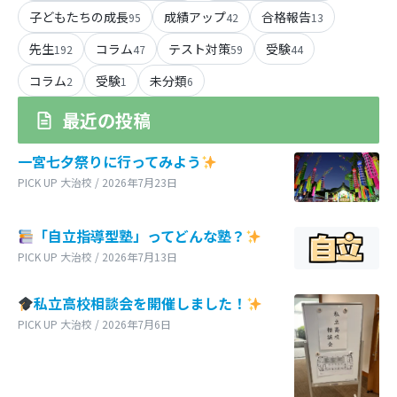
子どもたちの成長
成績アップ
合格報告
95
42
13
先生
コラム
テスト対策
受験
192
47
59
44
コラム
受験
未分類
2
1
6
最近の投稿
一宮七夕祭りに行ってみよう
PICK UP 大治校 / 2026年7月23日
「自立指導型塾」ってどんな塾？
PICK UP 大治校 / 2026年7月13日
私立高校相談会を開催しました！
PICK UP 大治校 / 2026年7月6日