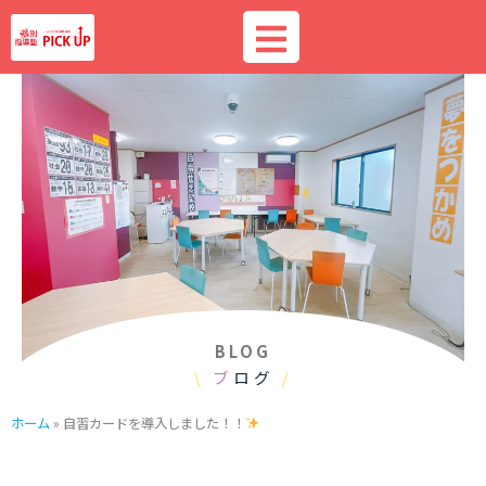
内
容
を
ス
キ
ッ
プ
BLOG
\
ブ
ログ
/
ホーム
»
自習カードを導入しました！！