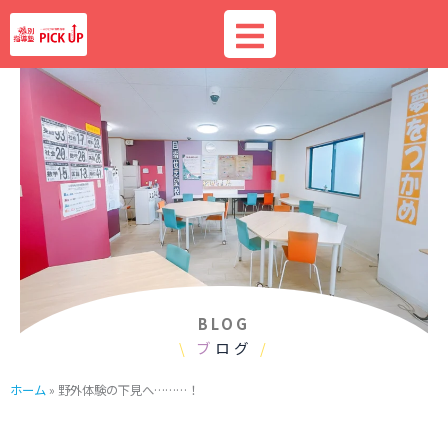
内
容
を
ス
キ
ッ
プ
BLOG
\
ブ
ログ
/
ホーム
»
野外体験の下見へ………！