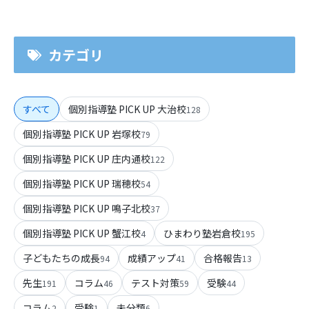
カテゴリ
すべて
個別指導塾 PICK UP 大治校
128
個別指導塾 PICK UP 岩塚校
79
個別指導塾 PICK UP 庄内通校
122
個別指導塾 PICK UP 瑞穂校
54
個別指導塾 PICK UP 鳴子北校
37
個別指導塾 PICK UP 蟹江校
ひまわり塾岩倉校
4
195
子どもたちの成長
成績アップ
合格報告
94
41
13
先生
コラム
テスト対策
受験
191
46
59
44
コラム
受験
未分類
2
1
6