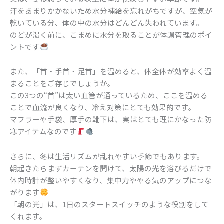
汗をあまりかかないため水分補給を忘れがちですが、空気が
乾いている分、体の中の水分はどんどん失われています。
のどが渇く前に、こまめに水分を取ることが体調管理のポイ
ントです
また、「首・手首・足首」を温めると、体全体が効率よく温
まることをご存じでしょうか。
この3つの“首”は太い血管が通っているため、ここを温める
ことで血流が良くなり、冷え対策にとても効果的です。
マフラーや手袋、厚手の靴下は、実はとても理にかなった防
寒アイテムなのです
さらに、冬は生活リズムが乱れやすい季節でもあります。
朝起きたらまずカーテンを開けて、太陽の光を浴びるだけで
体内時計が整いやすくなり、集中力ややる気のアップにつな
がります
「朝の光」は、1日のスタートスイッチのような役割をして
くれます。