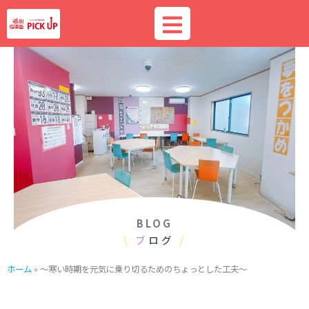
内
容
を
ス
キ
ッ
プ
BLOG
\
ブ
ログ
/
ホーム
»
～寒い時期を元気に乗り切るためのちょっとした工夫～