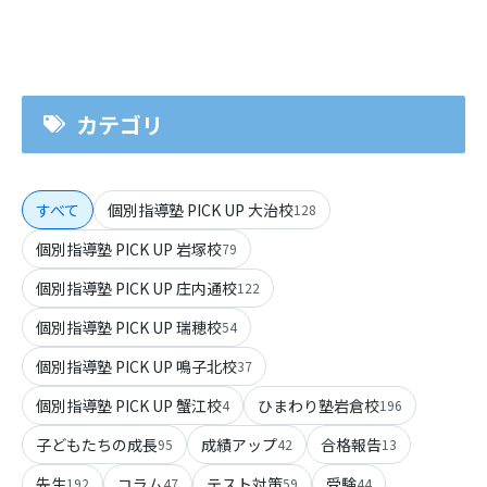
カテゴリ
すべて
個別指導塾 PICK UP 大治校
128
個別指導塾 PICK UP 岩塚校
79
個別指導塾 PICK UP 庄内通校
122
個別指導塾 PICK UP 瑞穂校
54
個別指導塾 PICK UP 鳴子北校
37
個別指導塾 PICK UP 蟹江校
ひまわり塾岩倉校
4
196
子どもたちの成長
成績アップ
合格報告
95
42
13
先生
コラム
テスト対策
受験
192
47
59
44